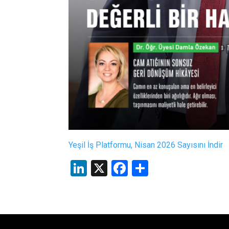
Yeşil İş Platformu, Nisan 2026 Sayısını İndir
LinkedIn
X
Facebook
Share