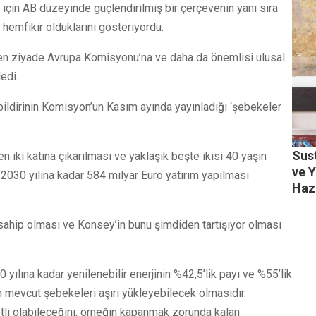
 için AB düzeyinde güçlendirilmiş bir çerçevenin yanı sıra
hemfikir olduklarını gösteriyordu.
den ziyade Avrupa Komisyonu’na ve daha da önemlisi ulusal
edi.
bildirinin Komisyon’un Kasım ayında yayınladığı ‘şebekeler
Sust
iki katına çıkarılması ve yaklaşık beşte ikisi 40 yaşın
ve 
e 2030 yılına kadar 584 milyar Euro yatırım yapılması
Haz
sahip olması ve Konsey’in bunu şimdiden tartışıyor olması
yılına kadar yenilenebilir enerjinin %42,5’lik payı ve %55’lik
ın mevcut şebekeleri aşırı yükleyebilecek olmasıdır.
li olabileceğini, örneğin kapanmak zorunda kalan