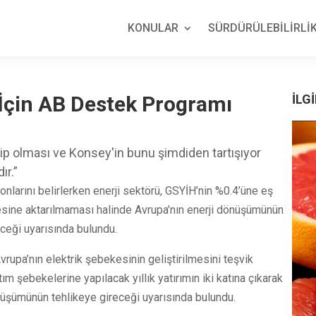
KONULAR
SÜRDÜRÜLEBİLİRLİK
 İçin AB Destek Programı
İLGİ
ip olması ve Konsey'in bunu şimdiden tartışıyor
ır.”
onlarını belirlerken enerji sektörü, GSYİH’nin %0.4’üne eş
lmesine aktarılmaması halinde Avrupa’nın enerji dönüşümünün
eceği uyarısında bulundu.
upa’nın elektrik şebekesinin geliştirilmesini teşvik
m şebekelerine yapılacak yıllık yatırımın iki katına çıkarak
önüşümünün tehlikeye gireceği uyarısında bulundu.