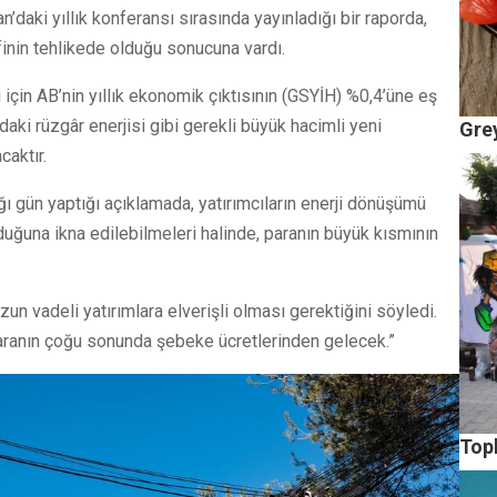
’daki yıllık konferansı sırasında yayınladığı bir raporda,
finin tehlikede olduğu sonucuna vardı.
için AB’nin yıllık ekonomik çıktısının (GSYİH) %0,4’üne eş
daki rüzgâr enerjisi gibi gerekli büyük hacimli yeni
Grey
caktır.
ğı gün yaptığı açıklamada, yatırımcıların enerji dönüşümü
uğuna ikna edilebilmeleri halinde, paranın büyük kısmının
n vadeli yatırımlara elverişli olması gerektiğini söyledi.
 paranın çoğu sonunda şebeke ücretlerinden gelecek.”
Top