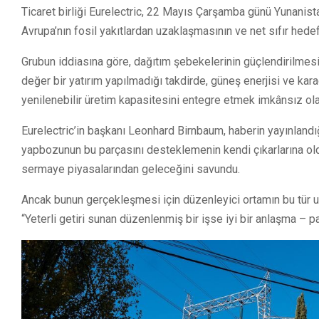
Ticaret birliği Eurelectric, 22 Mayıs Çarşamba günü Yunanistan
Avrupa’nın fosil yakıtlardan uzaklaşmasının ve net sıfır hede
Grubun iddiasına göre, dağıtım şebekelerinin güçlendirilmesi 
değer bir yatırım yapılmadığı takdirde, güneş enerjisi ve kara
yenilenebilir üretim kapasitesini entegre etmek imkânsız ola
Eurelectric’in başkanı Leonhard Birnbaum, haberin yayınlandı
yapbozunun bu parçasını desteklemenin kendi çıkarlarına old
sermaye piyasalarından geleceğini savundu.
Ancak bunun gerçekleşmesi için düzenleyici ortamın bu tür uzu
“Yeterli getiri sunan düzenlenmiş bir işse iyi bir anlaşma –