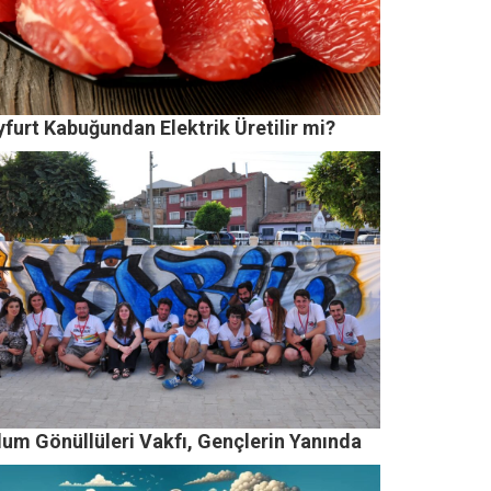
furt Kabuğundan Elektrik Üretilir mi?
lum Gönüllüleri Vakfı, Gençlerin Yanında