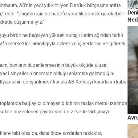
rnbaum, AB’nin yedi yıllık trilyon Euro’luk bütçesine atıfta
Den
,” dedi. “Dağıtım için de hedefe yönelik destek gerekebilir
Ned
kkatle düşünmeliyiz.”
uyu birbirine bağlayan yüksek voltajlı iletim ağından farklı
trafo merkezleri aracılığıyla evlere ve iş yerlerine ve giderek
aum, bunların düzenlenmesinin büyük ölçüde ulusal
yasi sinyallerin önemsiz olduğu anlamına gelmediğini
altyapısının geliştirilmesi’ konulu AB Konseyi kararlarını kabul
r toplantıda bağlayıcı olmayan bildirinin taslak metni üzerinde
ksel’de düzenlenen gayriresmi bir zirvede tartışmayı
Avru
ere tabi olsa da, daha önce sızdırılan taslaklar,