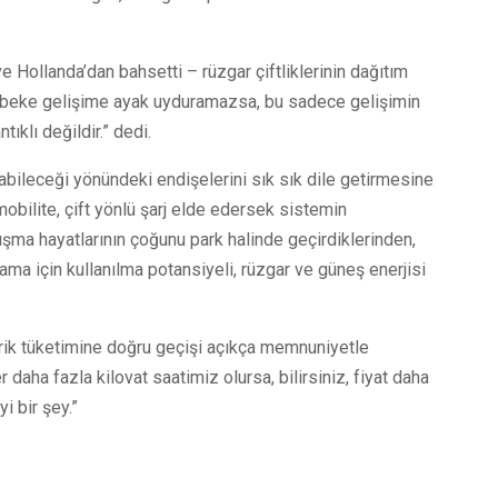
 Hollanda’dan bahsetti – rüzgar çiftliklerinin dağıtım
ebeke gelişime ayak uyduramazsa, bu sadece gelişimin
ıklı değildir.” dedi.
abileceği yönündeki endişelerini sık sık dile getirmesine
obilite, çift yönlü şarj elde edersek sistemin
ışma hayatlarının çoğunu park halinde geçirdiklerinden,
ama için kullanılma potansiyeli, rüzgar ve güneş enerjisi
ktrik tüketimine doğru geçişi açıkça memnuniyetle
r daha fazla kilovat saatimiz olursa, bilirsiniz, fiyat daha
i bir şey.”