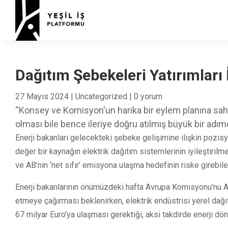
Dağıtım Şebekeleri Yatırımları
27 Mayıs 2024
|
Uncategorized
|
0 yorum
“Konsey ve Komisyon'un harika bir eylem planına sah
olması bile bence ileriye doğru atılmış büyük bir adımd
Enerji bakanları gelecekteki şebeke gelişimine ilişkin pozisy
değer bir kaynağın elektrik dağıtım sistemlerinin iyileştiri
ve AB’nin ‘net sıfır’ emisyona ulaşma hedefinin riske girebil
Enerji bakanlarının önümüzdeki hafta Avrupa Komisyonu’nu Avr
etmeye çağırması beklenirken, elektrik endüstrisi yerel dağıtı
67 milyar Euro’ya ulaşması gerektiği, aksi takdirde enerji d