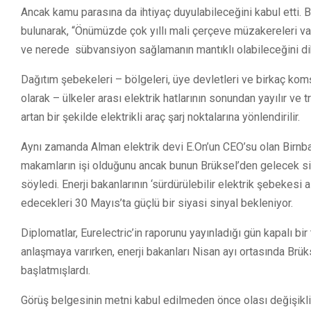
Ancak kamu parasına da ihtiyaç duyulabileceğini kabul etti. Bi
bulunarak, “Önümüzde çok yıllı mali çerçeve müzakereleri var
ve nerede sübvansiyon sağlamanın mantıklı olabileceğini di
Dağıtım şebekeleri – bölgeleri, üye devletleri ve birkaç komş
olarak – ülkeler arası elektrik hatlarının sonundan yayılır ve 
artan bir şekilde elektrikli araç şarj noktalarına yönlendirilir.
Aynı zamanda Alman elektrik devi E.On’un CEO’su olan Birnb
makamların işi olduğunu ancak bunun Brüksel’den gelecek si
söyledi. Enerji bakanlarının ‘sürdürülebilir elektrik şebekesi 
edecekleri 30 Mayıs’ta güçlü bir siyasi sinyal bekleniyor.
Diplomatlar, Eurelectric’in raporunu yayınladığı gün kapalı bi
anlaşmaya varırken, enerji bakanları Nisan ayı ortasında Brü
başlatmışlardı.
Görüş belgesinin metni kabul edilmeden önce olası değişiklikl