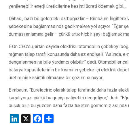
yenilenebilir enerji üreticilerine kesinti ücreti ödemek gibi…
Dahası, bazı bölgelerdeki darboğazlar – Birnbaum İngiltere ve
şebekesine bağlanmasında gecikmelere yol açıyor. “Eğer ş
durması anlamına gelir – çünkü artık hiçbir şeyi bağlamak mant
E.On CEO’su, artan sayıda elektrikli otomobilin şebekeyi boğ
rağmen talep tarafı konusunda daha az endişeli. “Aslında, e-m
dengelenmesine bile yardımcı olabilir.” dedi. Otomobiller çal
batarya kapasitelerinin bir kısmının şebeke içi elektrik depol
üretiminin kesintili olmasına bir çözüm sunuyor.
Birnbaum, “Eurelectric olarak talep tarafında daha fazla ele
karşılıyoruz, çünkü bu geçiş maliyetini dengeliyor,” dedi. “Eğe
düşük olur, bu yüzden daha fazla tüketim görmemiz aslında iy
LinkedIn
X
Facebook
Share