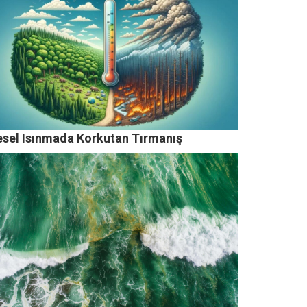
esel Isınmada Korkutan Tırmanış