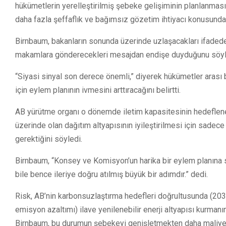
hükümetlerin yerelleştirilmiş şebeke gelişiminin planlanması
daha fazla şeffaflık ve bağımsız gözetim ihtiyacı konusunda 
Birnbaum, bakanların sonunda üzerinde uzlaşacakları ifade
makamlara gönderecekleri mesajdan endişe duyduğunu söyl
“Siyasi sinyal son derece önemli,” diyerek hükümetler arası 
için eylem planının ivmesini arttıracağını belirtti.
AB yürütme organı o dönemde iletim kapasitesinin hedeflenen 
üzerinde olan dağıtım altyapısının iyileştirilmesi için sadec
gerektiğini söyledi.
Birnbaum, “Konsey ve Komisyon’un harika bir eylem planına 
bile bence ileriye doğru atılmış büyük bir adımdır.” dedi.
Risk, AB’nin karbonsuzlaştırma hedefleri doğrultusunda (2030 
emisyon azaltımı) ilave yenilenebilir enerji altyapısı kurman
Birnbaum, bu durumun şebekeyi genişletmekten daha maliyet