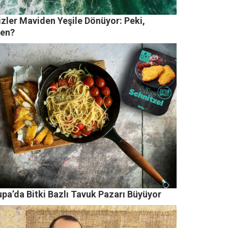
izler Maviden Yeşile Dönüyor: Peki,
en?
pa’da Bitki Bazlı Tavuk Pazarı Büyüyor