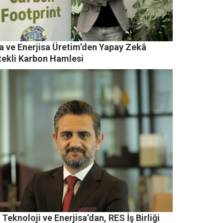
sa ve Enerjisa Üretim’den Yapay Zekâ
tekli Karbon Hamlesi
Teknoloji ve Enerjisa’dan, RES İş Birliği