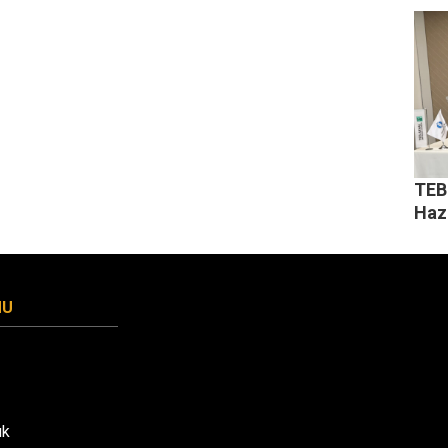
TEB 
Haz
MU
uk