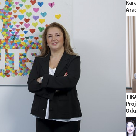
Kar
Ara
TİKA
Proj
Ödü