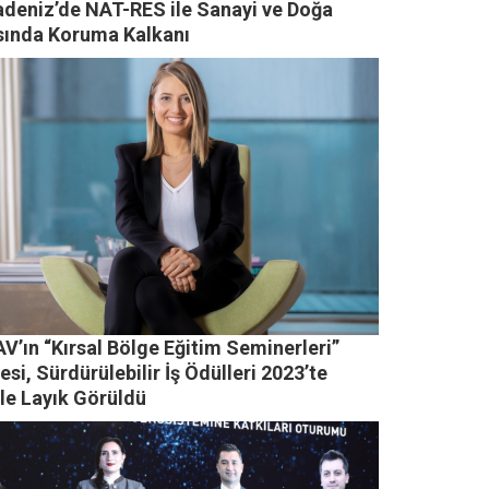
adeniz’de NAT-RES ile Sanayi ve Doğa
sında Koruma Kalkanı
V’ın “Kırsal Bölge Eğitim Seminerleri”
esi, Sürdürülebilir İş Ödülleri 2023’te
le Layık Görüldü