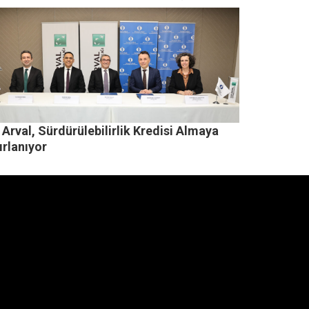
Arval, Sürdürülebilirlik Kredisi Almaya
ırlanıyor