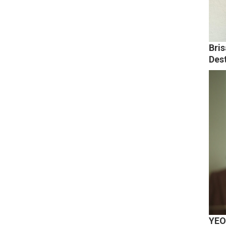
Bri
Des
YEO 