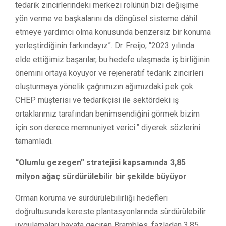
tedarik zincirlerindeki merkezi rolünün bizi değişime
yön verme ve başkalarını da döngüsel sisteme dâhil
etmeye yardımcı olma konusunda benzersiz bir konuma
yerleştirdiğinin farkındayız”. Dr. Freijo, “2023 yılında
elde ettiğimiz başarılar, bu hedefe ulaşmada iş birliğinin
önemini ortaya koyuyor ve rejeneratif tedarik zincirleri
oluşturmaya yönelik çağrımızın ağımızdaki pek çok
CHEP müşterisi ve tedarikçisi ile sektördeki iş
ortaklarımız tarafından benimsendiğini görmek bizim
için son derece memnuniyet verici.” diyerek sözlerini
tamamladı.
“Olumlu gezegen” stratejisi kapsamında 3,85
milyon ağaç sürdürülebilir bir şekilde büyüyor
Orman koruma ve sürdürülebilirliği hedefleri
doğrultusunda kereste plantasyonlarında sürdürülebilir
uygulamaları hayata geçiren Brambles, fazladan 3,85