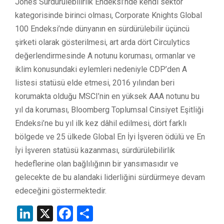
Jones Sürdürülebilirlik Endeksi’nde kendi sektör
kategorisinde birinci olması, Corporate Knights Global
100 Endeksi’nde dünyanın en sürdürülebilir üçüncü
şirketi olarak gösterilmesi, art arda dört Circulytics
değerlendirmesinde A notunu koruması, ormanlar ve
iklim konusundaki eylemleri nedeniyle CDP’den A
listesi statüsü elde etmesi, 2016 yılından beri
korumakta olduğu MSCI’nin en yüksek AAA notunu bu
yıl da koruması, Bloomberg Toplumsal Cinsiyet Eşitliği
Endeksi’ne bu yıl ilk kez dâhil edilmesi, dört farklı
bölgede ve 25 ülkede Global En İyi İşveren ödülü ve En
İyi İşveren statüsü kazanması, sürdürülebilirlik
hedeflerine olan bağlılığının bir yansımasıdır ve
gelecekte de bu alandaki liderliğini sürdürmeye devam
edeceğini göstermektedir.
LinkedIn
X
Facebook
Share