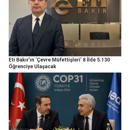
Eti Bakır’ın ‘Çevre Müfettişleri’ 8 İlde 5.130
Öğrenciye Ulaşacak