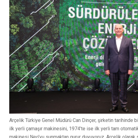
Arçelik Türkiye Genel Müdürü Can Dinçer, şirketin tarihinde bir
ilk yerli çamaşır makinesini, 1974’te ise ilk yerli tam otoma
makinesi Neo’yu sunmaktan gurur duyuyoruz. Arçelik olarak 