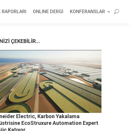
 RAPORLARI
ONLINE DERGİ
KONFERANSLAR
NİZİ ÇEKEBİLİR...
neider Electric, Karbon Yakalama
üstrisine EcoStruxure Automation Expert
Güç Katıyor