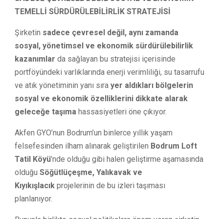
T
EMELLİ SÜRDÜRÜLEBİLİRLİK STRATEJİSİ
Şirketin
sadece çevresel değil, aynı zamanda
sosyal, yönetimsel ve ekonomik sürdürülebilirlik
kazanımlar
da sağlayan bu stratejisi içerisinde
portföyündeki varlıklarında enerji verimliliği, su tasarrufu
ve atık yönetiminin yanı sıra
yer aldıkları bölgelerin
sosyal ve ekonomik özelliklerini dikkate alarak
geleceğe taşıma
hassasiyetleri öne çıkıyor.
Akfen GYO’nun Bodrum’un binlerce yıllık yaşam
felsefesinden ilham alınarak geliştirilen
Bodrum Loft
Tatil Köyü
’nde olduğu gibi halen geliştirme aşamasında
olduğu
Söğütlüçeşme, Yalıkavak ve
Kıyıkışlacık
projelerinin de bu izleri taşıması
planlanıyor.