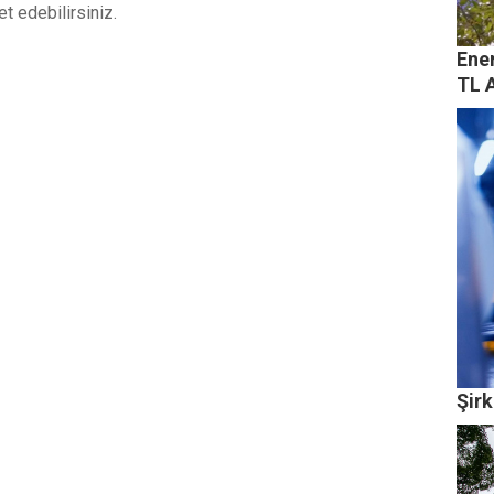
et edebilirsiniz.
Ener
TL A
Şirk