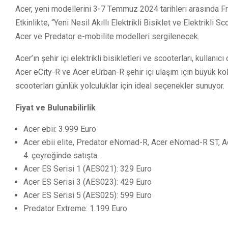
Acer, yeni modellerini 3-7 Temmuz 2024 tarihleri arasında 
Etkinlikte, “Yeni Nesil Akıllı Elektrikli Bisiklet ve Elektrikl
Acer ve Predator e-mobilite modelleri sergilenecek.
Acer’ın şehir içi elektrikli bisikletleri ve scooterları, kullanı
Acer eCity-R ve Acer eUrban-R şehir içi ulaşım için büyük ko
scooterları günlük yolculuklar için ideal seçenekler sunuyor.
Fiyat ve Bulunabilirlik
Acer ebii: 3.999 Euro
Acer ebii elite, Predator eNomad-R, Acer eNomad-R ST, Ac
4. çeyreğinde satışta.
Acer ES Serisi 1 (AES021): 329 Euro
Acer ES Serisi 3 (AES023): 429 Euro
Acer ES Serisi 5 (AES025): 599 Euro
Predator Extreme: 1.199 Euro