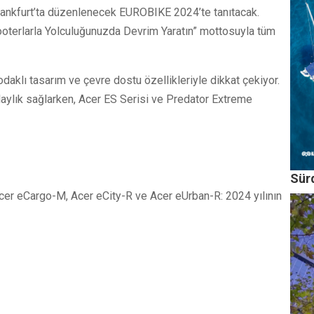
Frankfurt’ta düzenlenecek EUROBIKE 2024’te tanıtacak.
i Scooterlarla Yolculuğunuzda Devrim Yaratın” mottosuyla tüm
cı odaklı tasarım ve çevre dostu özellikleriyle dikkat çekiyor.
laylık sağlarken, Acer ES Serisi ve Predator Extreme
Sürd
er eCargo-M, Acer eCity-R ve Acer eUrban-R: 2024 yılının