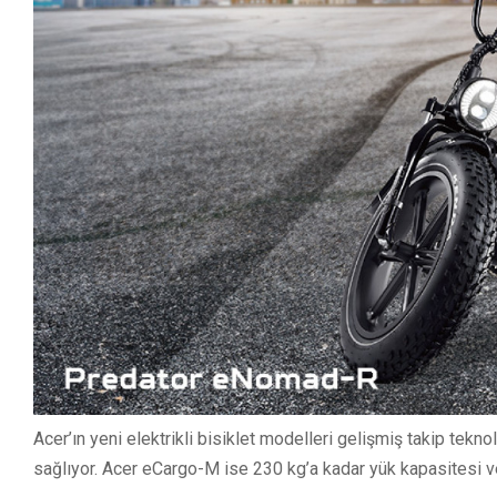
Acer’ın yeni elektrikli bisiklet modelleri gelişmiş takip tekno
sağlıyor. Acer eCargo-M ise 230 kg’a kadar yük kapasitesi ve ge