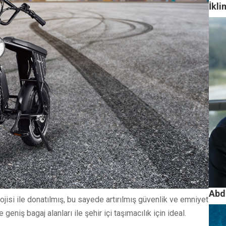
İkl
Abdi
lojisi ile donatılmış, bu sayede artırılmış güvenlik ve emniyet
niş bagaj alanları ile şehir içi taşımacılık için ideal.