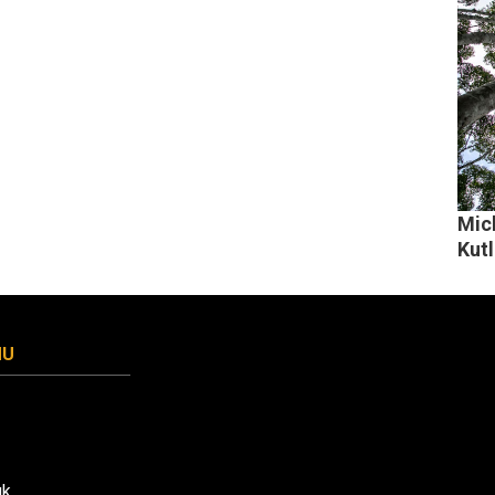
Mich
Kut
MU
uk