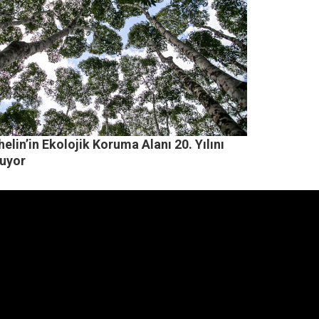
elin’in Ekolojik Koruma Alanı 20. Yılını
luyor