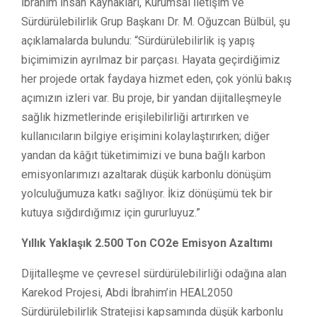
İbrahim İnsan Kaynakları, Kurumsal İletişim ve
Sürdürülebilirlik Grup Başkanı Dr. M. Oğuzcan Bülbül, şu
açıklamalarda bulundu: “Sürdürülebilirlik iş yapış
biçimimizin ayrılmaz bir parçası. Hayata geçirdiğimiz
her projede ortak faydaya hizmet eden, çok yönlü bakış
açımızın izleri var. Bu proje, bir yandan dijitalleşmeyle
sağlık hizmetlerinde erişilebilirliği artırırken ve
kullanıcıların bilgiye erişimini kolaylaştırırken; diğer
yandan da kâğıt tüketimimizi ve buna bağlı karbon
emisyonlarımızı azaltarak düşük karbonlu dönüşüm
yolculuğumuza katkı sağlıyor. İkiz dönüşümü tek bir
kutuya sığdırdığımız için gururluyuz.”
Yıllık Yaklaşık 2.500 Ton CO2e Emisyon Azaltımı
Dijitalleşme ve çevresel sürdürülebilirliği odağına alan
Karekod Projesi, Abdi İbrahim’in HEAL2050
Sürdürülebilirlik Stratejisi kapsamında düşük karbonlu