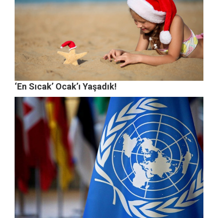
‘En Sıcak’ Ocak’ı Yaşadık!