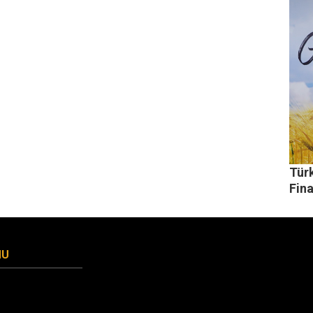
Tür
Fin
MU