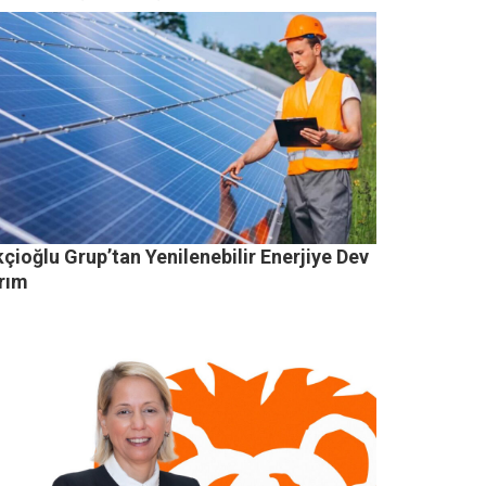
kçioğlu Grup’tan Yenilenebilir Enerjiye Dev
ırım