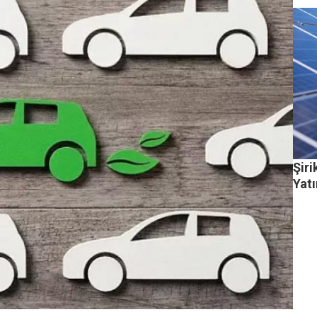
Şiri
Yat