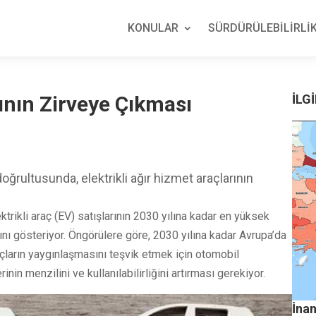
KONULAR
SÜRDÜRÜLEBİLİRLİK
rının Zirveye Çıkması
İLGİ
ğrultusunda, elektrikli ağır hizmet araçlarının
lektrikli araç (EV) satışlarının 2030 yılına kadar en yüksek
ğını gösteriyor. Öngörülere göre, 2030 yılına kadar Avrupa’da
araçların yaygınlaşmasını teşvik etmek için otomobil
nin menzilini ve kullanılabilirliğini artırması gerekiyor.
İnan