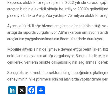
Raporda, elektrikli araç satışlarının 2023 yılında küresel çap
araçtan birinin elektrikli olduğu belirtiliyor. 2030’a gelindiği
pazarıyla birlikte Avrupa’da yaklaşık 75 milyon elektrikli ara
Ayrıca, elektrikli ağır hizmet araçlarına olan talebin arttığı v
arttığı da raporda vurgulanıyor. AB’nin karbon emisyon standar
araçlarının yaygınlaştırılmasının önemi üzerinde duruluyor.
Mobilite altyapısının gelişmeye devam ettiği belirtilirken, hız
noktalarının sayısının arttığı vurgulanıyor. Bununla birlikte,
çekilerek, verilerin birlikte çalışabilirliğinin sağlanması gerek
Sonuç olarak, e-mobilite sektörünün geleceğinde dijitalleşme 
deneyiminin iyileştirilmesi için bu alanlarda yapılandırma gere
LinkedIn
X
Facebook
Share