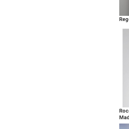
Rege
Roca
Mad