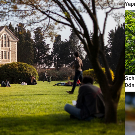
Yap
Schn
Dön