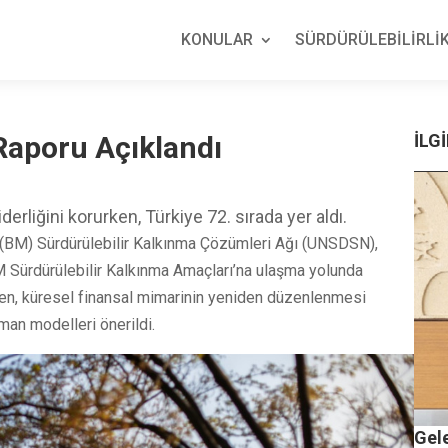
KONULAR
SÜRDÜRÜLEBİLİRLİK
Raporu Açıklandı
İLGİ
rliğini korurken, Türkiye 72. sırada yer aldı.
er (BM) Sürdürülebilir Kalkınma Çözümleri Ağı (UNSDSN),
M Sürdürülebilir Kalkınma Amaçları’na ulaşma yolunda
irken, küresel finansal mimarinin yeniden düzenlenmesi
man modelleri önerildi.
Gele