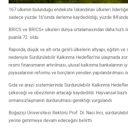
167 ülkenin bulunduğu endekste İskandinav ülkeleri liderliğin
sadece yüzde 16’sında ilerleme kaydedildiği, yüzde 84’ünde i
BRICS ve BRICS+ ülkeleri dünya ortalamasından daha hızlı iler
puanla 72. oldu.
Raporda, düşük ve alt-orta gelirli ülkelerin altyapı, eğitim ve
nedeniyle Sürdürülebilir Kalkınma Hedefleri’ne ulaşmada zorla
resmi finansmanın artırılması, ulusal kalkınma bankalarının i
piyasalarının reformu ve borçların yeniden yapılandırılması ön
Gıda ve arazi sistemlerinde Sürdürülebilir Kalkınma Hedefleri
çekeceği ve obezitenin artacağı kaydedildi. Hayvansal bazlı pr
ormansızlaşmanın durdurulması gerektiği vurgulandı.
Boğaziçi Üniversitesi Rektörü Prof. Dr. Naci İnci, sürdürülebi
yerine getirmeye devam edeceğini belirtti.