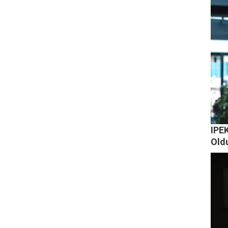
IPE
Old