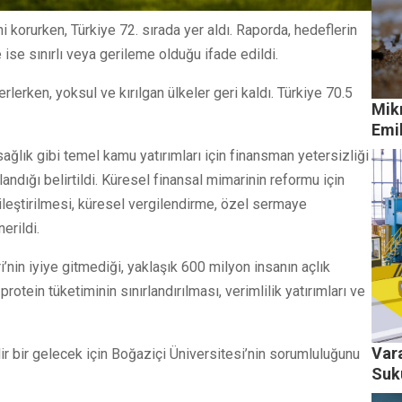
i korurken, Türkiye 72. sırada yer aldı. Raporda, hedeflerin
se sınırlı veya gerileme olduğu ifade edildi.
lerken, yoksul ve kırılgan ülkeler geri kaldı. Türkiye 70.5
Mik
Emil
 sağlık gibi temel kamu yatırımları için finansman yetersizliği
ndığı belirtildi. Küresel finansal mimarinin reformu için
yileştirilmesi, küresel vergilendirme, özel sermaye
erildi.
’nin iyiye gitmediği, yaklaşık 600 milyon insanın açlık
otein tüketiminin sınırlandırılması, verimlilik yatırımları ve
Var
lir bir gelecek için Boğaziçi Üniversitesi’nin sorumluluğunu
Suk