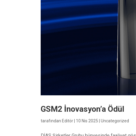
GSM2 İnovasyon’a Ödül
tarafından
Editör
|
10 Nis 2025
|
Uncategorized
DİAS Şirketler Grubu bünyesinde faaliyet gös