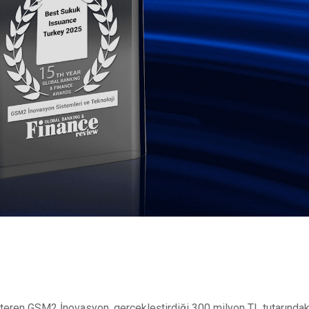
teren GSM2 İnovasyon, gerçekleştirdiği 300 milyon TL tutarındak