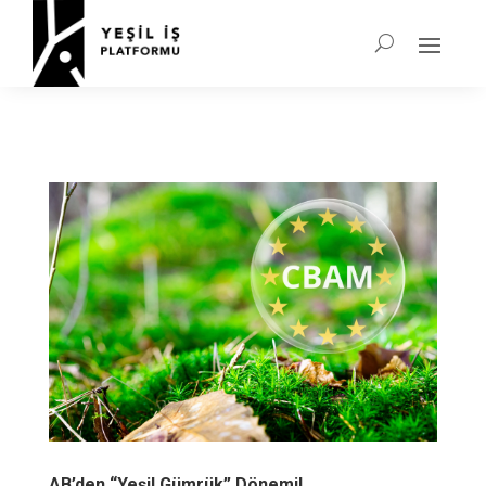
AB’den “Yeşil Gümrük” Dönemi!