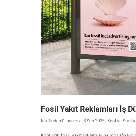
Fosil Yakıt Reklamları İş 
tarafından
Dilhan Hız
|
3 Şub 2026
|
Kent ve Sürdürü
Kentlerin fosil yakıt reklamlarına mesafe koym