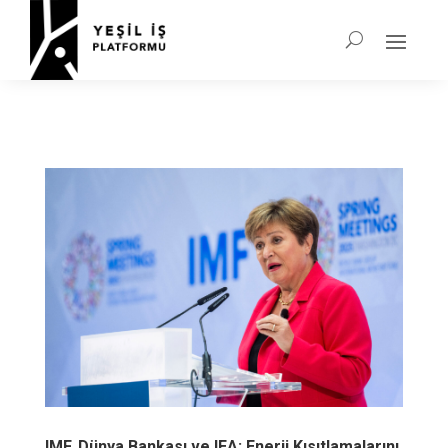
IMF, Dünya Bankası ve IEA: Enerji Kısıtlamalarını