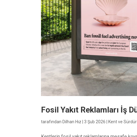
Fosil Yakıt Reklamları İş 
tarafından
Dilhan Hız
|
3 Şub 2026
|
Kent ve Sürdürü
Kentlerin fosil yakıt reklamlarına mesafe koym