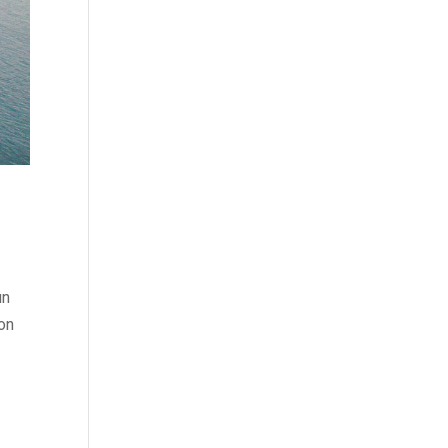
ün
bon