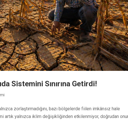
ıda Sistemini Sınırına Getirdi!
imi
yalnızca zorlaştırmadığını, bazı bölgelerde fiilen imkânsız hale
mi artık yalnızca iklim değişikliğinden etkilenmiyor, doğrudan onu