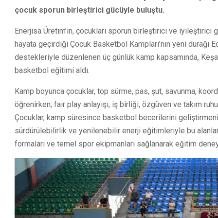
çocuk sporun birleştirici gücüyle buluştu.
Enerjisa Üretim’in, çocukları sporun birleştirici ve iyileştiri
hayata geçirdiği Çocuk Basketbol Kampları’nın yeni durağı Ed
destekleriyle düzenlenen üç günlük kamp kapsamında, Keşan
basketbol eğitimi aldı.
Kamp boyunca çocuklar, top sürme, pas, şut, savunma, koord
öğrenirken; fair play anlayışı, iş birliği, özgüven ve takım ru
Çocuklar, kamp süresince basketbol becerilerini geliştirmenin 
sürdürülebilirlik ve yenilenebilir enerji eğitimleriyle bu al
formaları ve temel spor ekipmanları sağlanarak eğitim deney