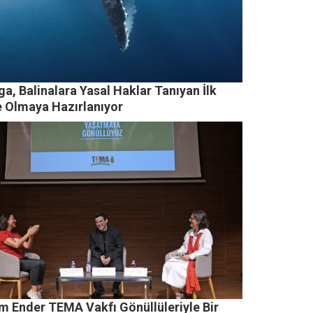
a, Balinalara Yasal Haklar Tanıyan İlk
e Olmaya Hazırlanıyor
m Ender TEMA Vakfı Gönüllüleriyle Bir