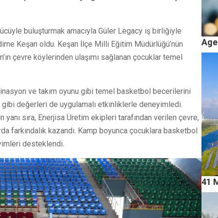
ci gücüyle buluşturmak amacıyla Güler Legacy iş birliğiyle
Age
irne Keşan oldu. Keşan İlçe Milli Eğitim Müdürlüğü’nün
’ın çevre köylerinden ulaşımı sağlanan çocuklar temel
inasyon ve takım oyunu gibi temel basketbol becerilerini
hu gibi değerleri de uygulamalı etkinliklerle deneyimledi.
yanı sıra, Enerjisa Üretim ekipleri tarafından verilen çevre,
anlarda farkındalık kazandı. Kamp boyunca çocuklara basketbol
imleri desteklendi.
41 M