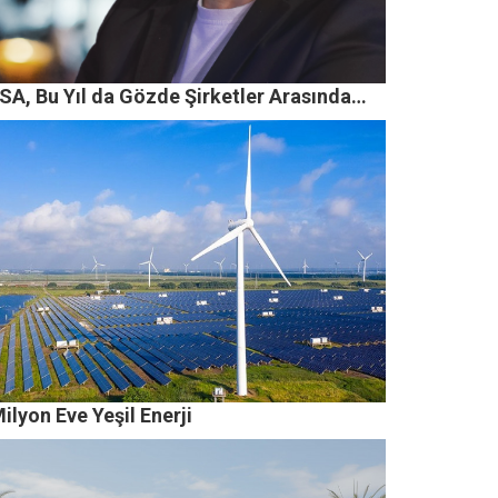
SA, Bu Yıl da Gözde Şirketler Arasında…
ilyon Eve Yeşil Enerji