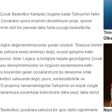
n Çocuk Basketbol Kampları, bugüne kadar Türkiye’nin farklı
 Çocukların spora erişimini destekleyen proje, sporun
ye’nin dört bir yanında daha fazla çocuğu basketbolla
Tong
Ülk
 ilişkin değerlendirmesinde şunları söyledi: “Enerjisa Üretim
e yalnızca enerji üretmeyi değil, sosyal gelişime katkı
oruz. Güler Legacy iş birliğiyle hayata geçirdiğimiz Çocuk
ruhunu deneyimlemesine ve özgüven kazanmasına katkı
çevre köylerden gelen çocuklarımızın bu deneyime ortak
tbol sahasında değil; çevre, sürdürülebilirlik ve
e RES projemiz tamamlandığında Türkiye’nin en büyük rüzgâr
cuklarımıza sorumluluk bilincimizle daha yeşil, daha temiz
Nor
 “Basketbol, çocuklara yalnızca bir spor dalını öğretmekle