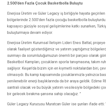
2.500’den Fazla Çocuk Basketbolla Buluştu
Enerjisa Üretim ve Güler Legacy iş birliğiyle hayata geçirile
bölgelerinde 2.500’den fazla çocuğu basketbolla buluşturdu.
kapsayıcı gücüyle sosyal gelişimlerine katkı sunarken, Türki
buluşturmaya devam ediyor.
Enerjisa Üretim Kurumsal İletişim Lideri Enes Battal, projeye
olarak faaliyet gösterdiğimiz ve yatırım yaptığımız bölgelerd
sunmayı da sorumluluğumuzun önemli bir parçası olarak görüy
Basketbol Kampları, çocukların sporla tanışmasına, takım 
sağlıyor. Keşan’da bizim için en kıymetli noktalardan biri, 
olmasıydı. Bu kamp kapsamında çocuklarımızla yalnızca baske
yenilenebilir enerji başlıklarında da bir araya geldik. Edirn
santrali olacak ve bu büyük yatırım vesilesiyle bölgedeki ço
bir gelecek bırakma şansına sahip olacağız. ”
Güler Legacy Kurucusu Muratcan Güler ise şunları ifade etti: