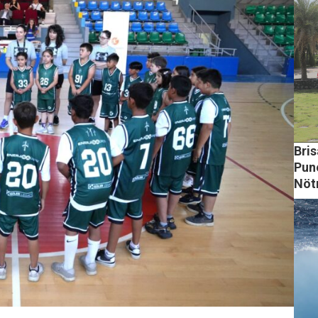
Bri
Pune
Nöt