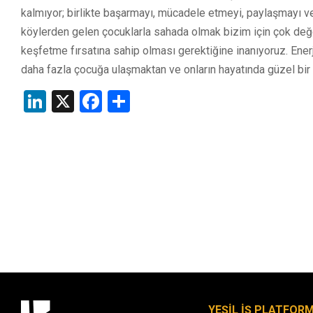
kalmıyor; birlikte başarmayı, mücadele etmeyi, paylaşmayı 
köylerden gelen çocuklarla sahada olmak bizim için çok değe
keşfetme fırsatına sahip olması gerektiğine inanıyoruz. Enerj
daha fazla çocuğa ulaşmaktan ve onların hayatında güzel bir
LinkedIn
X
Facebook
Share
YEŞİL İŞ PLATFOR