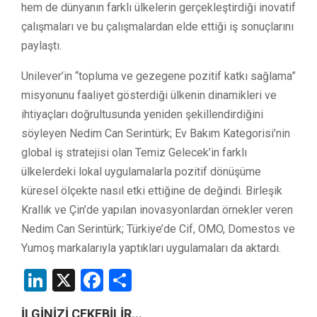
hem de dünyanın farklı ülkelerin gerçekleştirdiği inovatif
çalışmaları ve bu çalışmalardan elde ettiği iş sonuçlarını
paylaştı.
Unilever’in “topluma ve gezegene pozitif katkı sağlama”
misyonunu faaliyet gösterdiği ülkenin dinamikleri ve
ihtiyaçları doğrultusunda yeniden şekillendirdiğini
söyleyen Nedim Can Serintürk; Ev Bakım Kategorisi’nin
global iş stratejisi olan Temiz Gelecek’in farklı
ülkelerdeki lokal uygulamalarla pozitif dönüşüme
küresel ölçekte nasıl etki ettiğine de değindi. Birleşik
Krallık ve Çin’de yapılan inovasyonlardan örnekler veren
Nedim Can Serintürk; Türkiye’de Cif, OMO, Domestos ve
Yumoş markalarıyla yaptıkları uygulamaları da aktardı.
LinkedIn
X
Facebook
Share
İLGİNİZİ ÇEKEBİLİR...