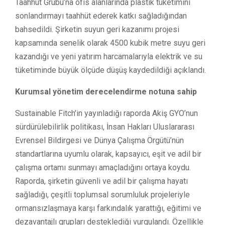
Taahhüt Grubu’na ofis alanlarında plastik tüketimini
sonlandırmayı taahhüt ederek katkı sağladığından
bahsedildi. Şirketin suyun geri kazanımı projesi
kapsamında senelik olarak 4500 kubik metre suyu geri
kazandığı ve yeni yatırım harcamalarıyla elektrik ve su
tüketiminde büyük ölçüde düşüş kaydedildiği açıklandı.
Kurumsal yönetim derecelendirme notuna sahip
Sustainable Fitch’in yayınladığı raporda Akiş GYO’nun
sürdürülebilirlik politikası, İnsan Hakları Uluslararası
Evrensel Bildirgesi ve Dünya Çalışma Örgütü’nün
standartlarına uyumlu olarak, kapsayıcı, eşit ve adil bir
çalışma ortamı sunmayı amaçladığını ortaya koydu.
Raporda, şirketin güvenli ve adil bir çalışma hayatı
sağladığı, çeşitli toplumsal sorumluluk projeleriyle
ormansızlaşmaya karşı farkındalık yarattığı, eğitimi ve
dezavantajlı grupları desteklediği vurgulandı. Özellikle