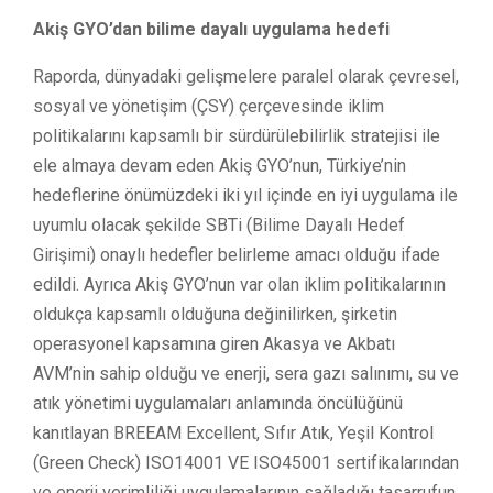
Akiş GYO’dan bilime dayalı uygulama hedefi
Raporda, dünyadaki gelişmelere paralel olarak çevresel,
sosyal ve yönetişim (ÇSY) çerçevesinde iklim
politikalarını kapsamlı bir sürdürülebilirlik stratejisi ile
ele almaya devam eden Akiş GYO’nun, Türkiye’nin
hedeflerine önümüzdeki iki yıl içinde en iyi uygulama ile
uyumlu olacak şekilde SBTi (Bilime Dayalı Hedef
Girişimi) onaylı hedefler belirleme amacı olduğu ifade
edildi. Ayrıca Akiş GYO’nun var olan iklim politikalarının
oldukça kapsamlı olduğuna değinilirken, şirketin
operasyonel kapsamına giren Akasya ve Akbatı
AVM’nin sahip olduğu ve enerji, sera gazı salınımı, su ve
atık yönetimi uygulamaları anlamında öncülüğünü
kanıtlayan BREEAM Excellent, Sıfır Atık, Yeşil Kontrol
(Green Check) ISO14001 VE ISO45001 sertifikalarından
ve enerji verimliliği uygulamalarının sağladığı tasarrufun