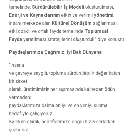
temelinde;
Sürdürülebilir İş Modeli
oluşturulması,
Enerji ve
Kaynaklarının
etkin ve verimli
yönetimi
,
insanı merkeze alan
Kültürel Dönüşüm
sağlanması,
etki odaklı ve ortak fayda temelinde
Toplumsal
Fayda
yaratılması stratejilerini oluşturduk” diye konuştu.
Paydaşlarımıza Çağrımız: İyi Bak Dünyana
“İnsana
ve çevreye saygılı, topluma sürdürülebilir değer katan
bir şirket
olarak, üretimimizin her aşamasında kaliteden ödün
vermeden;
paydaşlarımıza daima en iyi ve en yeniyi sunma
hedefiyle çalışıyoruz.
Kalekim olarak, hedeflerimize doğru hızla ilerlerken
şüphesiz