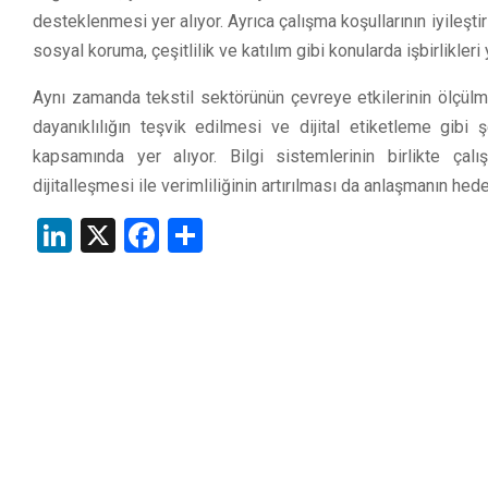
desteklenmesi yer alıyor. Ayrıca çalışma koşullarının iyileştir
sosyal koruma, çeşitlilik ve katılım gibi konularda işbirlikler
Aynı zamanda tekstil sektörünün çevreye etkilerinin ölçülm
dayanıklılığın teşvik edilmesi ve dijital etiketleme gibi
kapsamında yer alıyor. Bilgi sistemlerinin birlikte çalışa
dijitalleşmesi ile verimliliğinin artırılması da anlaşmanın hed
LinkedIn
X
Facebook
Share