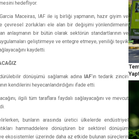
lmesini hedefliyor.
rcia Maceiras, IAF ile iş birliği yapmanın, hazır giyim ve
 çevresel zorlukları ele alan bir değişimi yönlendirmenin
an anlaşmanın bir bütün olarak sektörün standartlarının ve
uygulamaları geliştirmeye ve entegre etmeye, yeniliği teşvik
ağlayacağını kaydetti.
ACAĞIZ
Teme
Yap
dürülebilir dönüşümü sağlamak adına
IAF
‘ın tedarik zinciri
ının kendilerini heyecanlandırdığını ifade etti.
ğını, ilgili tüm taraflara faydalı sağlayacağını ve mevcut
di.
irlerken, bunların arasında üretici ülkelerde endüstriyel
tıkları hammaddelere dönüştüren bir sektörel dönüşüm
 ve ekosistemler üzerinde daha az etkide bulunan süreçlerin