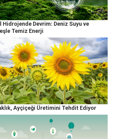
il Hidrojende Devrim: Deniz Suyu ve
eşle Temiz Enerji
klık, Ayçiçeği Üretimini Tehdit Ediyor