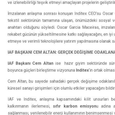
ve izlenebilirliği teşvik etmeyi amaçlayan projelerin geliştiri
İmzalanan anlaşma sonrası konuşan Inditex CEO’su Oscar Ga
tekstil sektörünün tamamına ulaşan, önümüzdeki sosyal ve
anahtarı olduğunu söyledi. Oscar Garcia Maceiras, imzalan
rekabet gücünün yükseltilmesine katkı sağlayacağını, en iyi 
etmeye ve verimli teknolojilere yatırım yapılmasına olanak s
IAF BAŞKANI CEM ALTAN: GERÇEK DEĞİŞİME ODAKLAN
IAF Başkanı Cem Altan
ise hazır giyim sektöründe sür
boyunca güçleri birleştirme vizyonuna
Inditex
‘in ortak olmas
Cem Altan, bu sayede sahadaki gerçek değişime odaklanılaca
küresel sanayi girişimleri için olumlu etkiler yapacağını bildir
IAF ve Inditex
, anlaşma kapsamındaki kilit unsurları bel
kalkınmanın ilerlemesi,
sıfır karbon emisyon
u adına a
sağlanması, yenilenebilir enerji kullanımının benimsenmesi