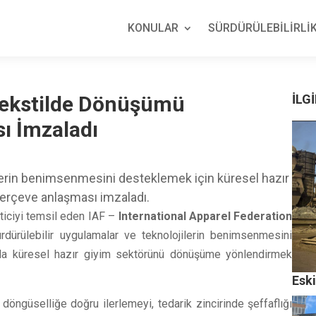
KONULAR
SÜRDÜRÜLEBİLİRLİK
e Tekstilde Dönüşümü
İLGİ
ı İmzaladı
jilerin benimsenmesini desteklemek için küresel hazır
rçeve anlaşması imzaladı.
eticiyi temsil eden IAF –
International Apparel Federation
rdürülebilir uygulamalar ve teknolojilerin benimsenmesini
yla küresel hazır giyim sektörünü dönüşüme yönlendirmek
Esk
 döngüselliğe doğru ilerlemeyi, tedarik zincirinde şeffaflığı