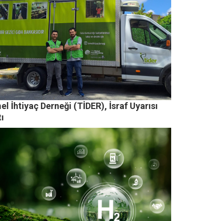
l İhtiyaç Derneği (TİDER), İsraf Uyarısı
tı