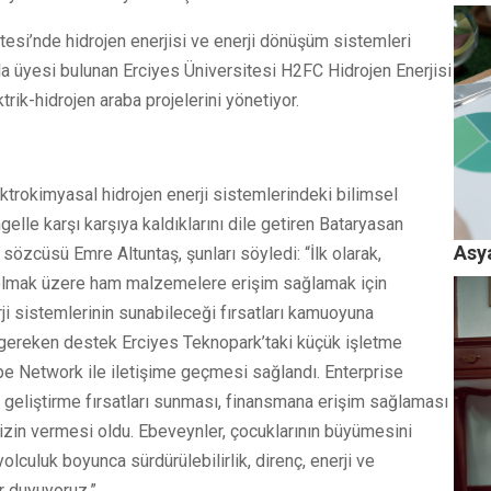
itesi’nde hidrojen enerjisi ve enerji dönüşüm sistemleri
azla üyesi bulunan Erciyes Üniversitesi H2FC Hidrojen Enerjisi
rik-hidrojen araba projelerini yönetiyor.
ektrokimyasal hidrojen enerji sistemlerindeki bilimsel
elle karşı karşıya kaldıklarını dile getiren Bataryasan
Asya
zcüsü Emre Altuntaş, şunları söyledi: “İlk olarak,
l olmak üzere ham malzemelere erişim sağlamak için
ji sistemlerinin sunabileceği fırsatları kamuoyuna
in gereken destek Erciyes Teknopark’taki küçük işletme
e Network ile iletişime geçmesi sağlandı. Enterprise
geliştirme fırsatları sunması, finansmana erişim sağlaması
e izin vermesi oldu. Ebeveynler, çocuklarının büyümesini
lculuk boyunca sürdürülebilirlik, direnç, enerji ve
ur duyuyoruz.”