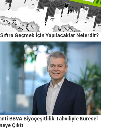
Sıfıra Geçmek İçin Yapılacaklar Nelerdir?
nti BBVA Biyoçeşitlilik Tahviliyle Küresel
neye Çıktı