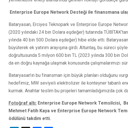
Enterprise Europe Network Desteği ile finansmana ulaş
Bataryasan, Erciyes Teknopark ve Enterprise Europe Networ
(2020 yılındaki 24 bin Dolara eşdeğer) tutarında TÜBİTAK’ta
yılında 40 bin 500 Dolara eşdeğer) hibe elde etti. Bataryasan
büyüterek ek yatırım arayışına girdi. Altuntaş, bu süreci şöyle 
doğrultusunda 5 milyon 600 bin TL (2023 yılında 300 bin Dolar
da en doğru kaynağa ulaşmak konusunda çalışmalarımızı sür
Bataryasan’ın bu finansman için büyük planları olduğunu vur
hedefimiz, MW seviyeli elektrolizer ile konteyner tabanlı e
kurmak. Anahtar teslim bu projeleri tamamladığımızda çok da
Fotoğraf altı:
Enterprise Europe Network Temsilcisi,
Ba
Mehmet Fatih Kaya ve
Enterprise Europe Network Tems
ödülünü takdim etti.