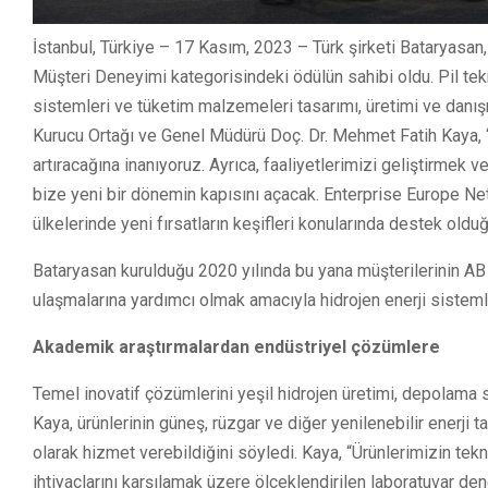
İstanbul, Türkiye – 17 Kasım, 2023 – Türk şirketi Bataryasa
Müşteri Deneyimi kategorisindeki ödülün sahibi oldu. Pil teknolo
sistemleri ve tüketim malzemeleri tasarımı, üretimi ve danış
Kurucu Ortağı ve Genel Müdürü Doç. Dr. Mehmet Fatih Kaya, “B
artıracağına inanıyoruz. Ayrıca, faaliyetlerimizi geliştirmek 
bize yeni bir dönemin kapısını açacak. Enterprise Europe Netwo
ülkelerinde yeni fırsatların keşifleri konularında destek oldu
Bataryasan kurulduğu 2020 yılında bu yana müşterilerinin AB
ulaşmalarına yardımcı olmak amacıyla hidrojen enerji sisteml
Akademik araştırmalardan endüstriyel çözümlere
Temel inovatif çözümlerini yeşil hidrojen üretimi, depolama si
Kaya, ürünlerinin güneş, rüzgar ve diğer yenilenebilir enerji
olarak hizmet verebildiğini söyledi. Kaya, “Ürünlerimizin tek
ihtiyaçlarını karşılamak üzere ölçeklendirilen laboratuvar de