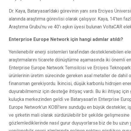
Dr. Kaya, Bataryasan’daki görevinin yanı sıra Erciyes Ünivers
alanında araştırma görevlisi olarak çalışıyor. Kaya, 14’ten f
Araştırma Grubu’nu ve 40’ı aşkın üyesi bulunan VoltaCAR elekt
Enterprise Europe Network için hangi adımlar atıldı?
Yenilenebilir enerji sistemleri tarafından desteklenebilen el
araştırmalarını ticarete dönüştürme aşamasında iki önemli eng
Enterprise Europe Network Temsilcisi ve Erciyes Teknopark sö
ürünlerinin üretim sürecinde gereken asal metaller de dahi
finansman gerekiyordu. İkincisi, düşük karbonlu hidrojen ener
duyurabilmemiz için desteğe ihtiyaç vardı. Bu iki ihtiyaç iç
kuluçka merkezinden geldi ve Bataryasan’ın Enterprise Europ
Europe Network’un KOBİ’lere sunduğu en büyük destekler, iş 
ve şirketin mali olarak sürdürülebilir bir şekilde gelişmesin
gözlemlediklerinde nasıl gurur duyuyorlarsa biz de bu uzun yo
yenilenebilir enerji alanlarında gelinen noktayı gördükçe gur