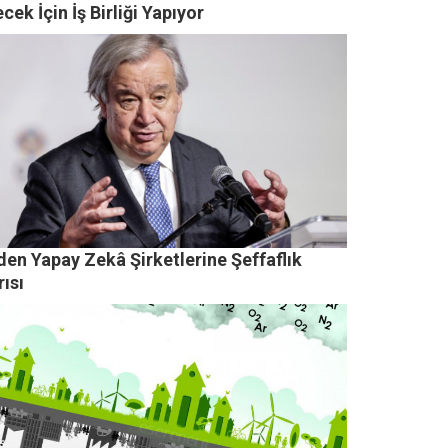
cek İçin İş Birliği Yapıyor
den Yapay Zekâ Şirketlerine Şeffaflık
ısı