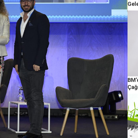
Gele
BM’
Çağr