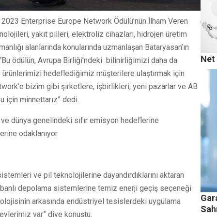
n, 2023 Enterprise Europe Network Ödülü’nün İlham Veren
jileri, yakıt pilleri, elektroliz cihazları, hidrojen üretim
manlığı alanlarında konularında uzmanlaşan Bataryasan’ın
Net 
u ödülün, Avrupa Birliği’ndeki bilinirliğimizi daha da
ve ürünlerimizi hedeflediğimiz müşterilere ulaştırmak için
rk’e bizim gibi şirketlere, işbirlikleri, yeni pazarlar ve AB
ğu için minnettarız” dedi.
 ve dünya genelindeki sıfır emisyon hedeflerine
erine odaklanıyor.
stemleri ve pil teknolojilerine dayandırdıklarını aktaran
 tabanlı depolama sistemlerine temiz enerji geçiş seçeneği
Gara
nolojisinin arkasında endüstriyel tesislerdeki uygulama
Sah
neylerimiz var” diye konuştu.