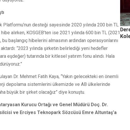
tı
k Platformu’nun desteği sayesinde 2020 yılında 200 bin TL
Dere
n hibe alırken, KOSGEB’ten ise 2021 yılında 600 bin TL (2021
Kol
, bu başlangıç hibelerini almasının ardından operasyonlarını
aktardı: “2023 yılında şirketin belirlediği yeni hedefler
a eşdeğer) tutarında bir kitlesel yatırım fonu alındı. Hala
dürüyoruz.”
gulayan Dr. Mehmet Fatih Kaya, “Yakın gelecekteki en önemli
nerji depolama sistemlerini ülkemizde ve AB ülkelerinde
ha büyük bir şirket olacağız” diye konuştu.
taryasan Kurucu Ortağı ve Genel Müdürü Doç. Dr.
ilcisi ve Erciyes Teknopark Sözcüsü Emre Altuntaş’a